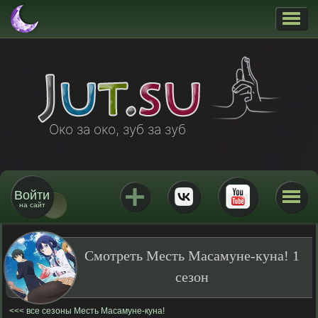
Око за око, зуб за зуб
Войти
на сайт
Смотреть Месть Масамуне-куна! 1
сезон
все сезоны Месть Масамуне-куна!