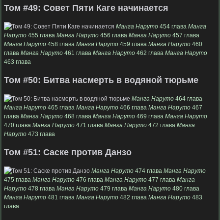
Том #49: Совет Пяти Каге начинается
Манга Наруто
454 глава
Манга
Наруто
455 глава
Манга Наруто
456 глава
Манга Наруто
457 глава
Манга Наруто
458 глава
Манга Наруто
459 глава
Манга Наруто
460
глава
Манга Наруто
461 глава
Манга Наруто
462 глава
Манга Наруто
463 глава
Том #50: Битва насмерть в водяной тюрьме
Манга Наруто
464 глава
Манга Наруто
465 глава
Манга Наруто
466 глава
Манга Наруто
467
глава
Манга Наруто
468 глава
Манга Наруто
469 глава
Манга Наруто
470 глава
Манга Наруто
471 глава
Манга Наруто
472 глава
Манга
Наруто
473 глава
Том #51: Саске против Данзо
Манга Наруто
474 глава
Манга Наруто
475 глава
Манга Наруто
476 глава
Манга Наруто
477 глава
Манга
Наруто
478 глава
Манга Наруто
479 глава
Манга Наруто
480 глава
Манга Наруто
481 глава
Манга Наруто
482 глава
Манга Наруто
483
глава