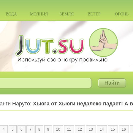
ВОДА
МОЛНИЯ
ЗЕМЛЯ
ВЕТЕР
ОГОНЬ
манги Наруто:
Хьюга от Хьюги недалеко падает! А в
4
5
6
7
8
9
10
11
12
13
14
15
16