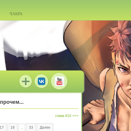
ЧАКРА
прочем...
глава #10
17
18
...
33
Далее