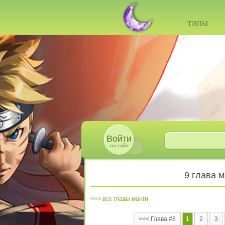
ТИПЫ
Войти
на сайт
9 глава 
все главы манги
<<< Глава #8
1
2
3