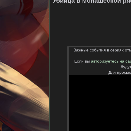
Убийца в монашеской ря
Важные события в сериях от
Если вы
авторизуетесь на са
буду
Для просмо