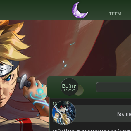
ТИПЫ
Войти
на сайт
16
+
Волше