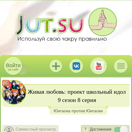
Войти
на сайт
16
+
Живая любовь: проект школьный идол
9 сезон 8 серия
Юигаока против Юигаоки
Совместный просмотр
Достижения