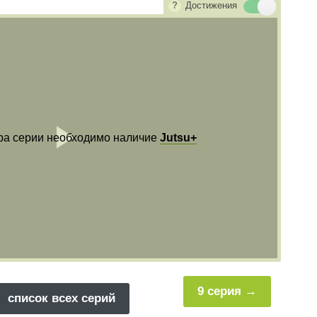
Достижения
ра серии необходимо наличие
Jutsu+
Воспроизвест
видео
9 серия
список всех серий