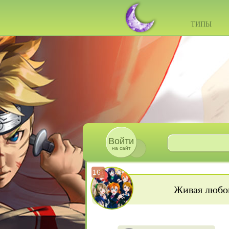
ТИПЫ
Войти
на сайт
16
+
Живая любов