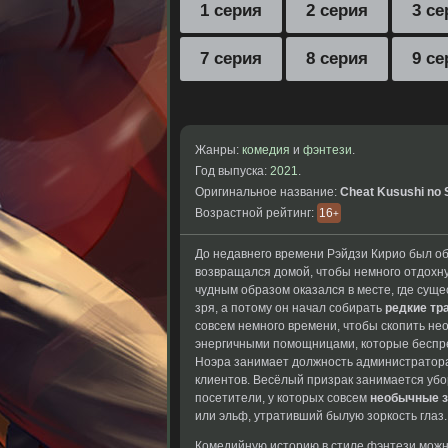
1 серия
2 серия
3 се
7 серия
8 серия
9 се
Жанры:
комедия
и
фэнтези
.
Год выпуска:
2021
.
Оригинальное название:
Cheat Kusushi no S
Возрастной рейтинг:
16
+
До недавнего времени Рэйдзи Кирио был о
возвращался домой, чтобы немного отдохну
чудным образом оказался в месте, где сущ
зря, а потому он начал собирать
редкие тр
совсем немного времени, чтобы скопить н
энергичными помощницами, которые беспре
Ноэра занимает должность
администратора
клиентов. Весёлый призрак
занимается убо
посетители, у которых
совсем
необычные 
или эльф, утративший
былую зоркость глаз
Комедийную
историю в стиле
фэнтези можн