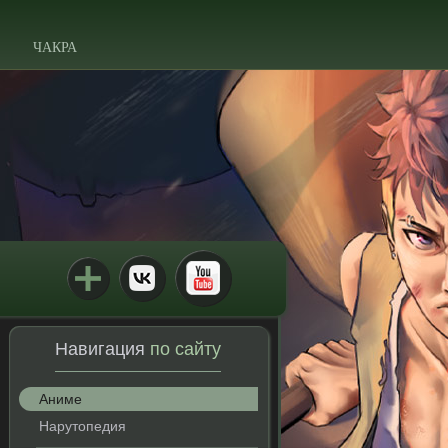
ЧАКРА
Навигация
по сайту
Аниме
Нарутопедия