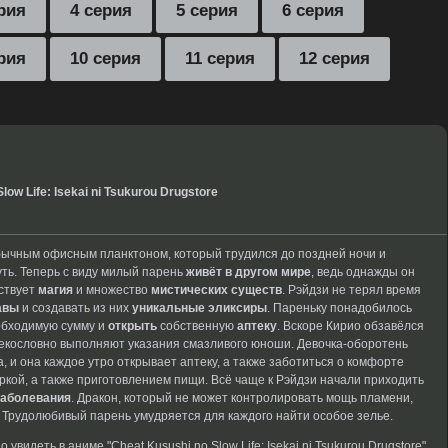
рия
4 серия
5 серия
6 серия
рия
10 серия
11 серия
12 серия
low Life: Isekai ni Tsukurou Drugstore
бычным офисным планктоном, который трудился до поздней ночи и
ть. Теперь с виду милый парень
живёт в другом мире
, ведь однажды он
ествует
магия
и множество
мистических существ
. Рэйдзи не терял время
авы
и создавать из них
уникальные эликсиры
. Пареньку понадобилось
еобходимую сумму и
открыть
собственную
аптеку
. Вскоре Кирио обзавёлся
кословно выполняют указания смазливого юноши. Девочка-оборотень
, и она
каждое утро открывает
аптеку, а также
заботиться о комфорте
ркой, а
также приготовлением пищи.
Всё чаще к
Рэйдзи начали приходить
заболевания
. Дракон,
который не может
контролировать мощь пламени,
.
Трудолюбивый парень умудряется
для каждого найти
особое зелье.
о увидеть
в аниме "Cheat
Kusushi no Slow
Life: Isekai ni
Tsukurou Drugstore".