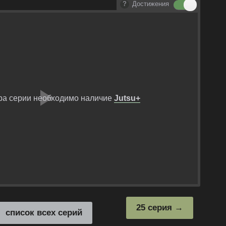
Достижения
ра серии необходимо наличие
Jutsu+
Воспроизвест
видео
25 серия
список всех серий