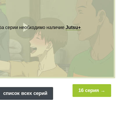
ра серии необходимо наличие
Jutsu+
Воспроизвест
видео
16 серия
список всех серий