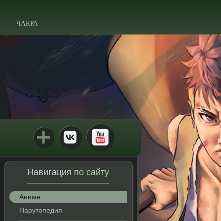
ЧАКРА
Навигация
по сайту
Аниме
Нарутопедия