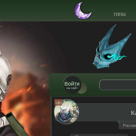
ТИПЫ
Войти
на сайт
16
+
К
Рассв