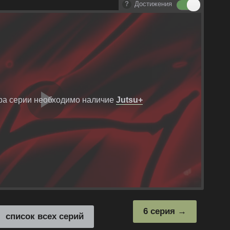
Достижения
ра серии необходимо наличие
Jutsu+
Воспроизвест
видео
6 серия
список всех серий