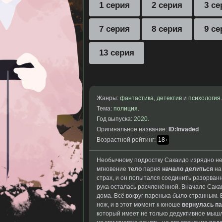
1 серия
2 серия
3 се
7 серия
8 серия
9 се
13 серия
Жанры:
фантастика
,
детектив
и
психология
.
Тема:
полиция
.
Год выпуска:
2020
.
Оригинальное название:
ID:Invaded
Возрастной рейтинг:
18
+
Необычному подростку Сакаидо изрядно не 
мгновение
тело
парня
начало делиться
на
страх, и он попытался соединить разорван
рука осталась расчленённой. Вначале Сакаи
дома. Всё вокруг паренька было странным.
нож, и в этот момент к юноше
вернулась п
который имеет не
только дедуктивное мыш