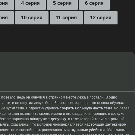
рия
4 серия
5 серия
6 серия
рия
10 серия
11 серия
12 серия
повезло, ведь он очнулся в странном месте лёжа в постели. В одно
 части, и он ощутил дикую боль. Через некоторое время юноша обуздал
ные куски тела. Подростку удалось
собрать большую часть тела
, но левая
до не смог вспомнить своего имени и его озадачили парящие в воздухе
 Вскоре парнишка
обнаружил девушку
, в теле которой торчал огромный
амять
. Оказалось, что молодой человек является
настоящим детективом
,
ление,
но и способность
расследовать
загадочные убийства
. Мальчишка