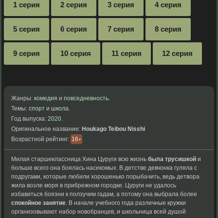
1 серия
2 серия
3 серия
4 серия
5 серия
6 серия
7 серия
8 серия
9 серия
10 серия
11 серия
12 серия
Жанры:
комедия
и
повседневность
.
Темы:
спорт
и
школа
.
Год выпуска:
2020
.
Оригинальное название:
Houkago Teibou Nisshi
Возрастной рейтинг:
16
+
Милая старшеклассница Хина Цуруги всю жизнь
была трусишкой
и
больше всего она боялась насекомых. В детстве девчонка гуляла с
подругами, которые любили хорошенько порыбачить, ведь детвора
жила возле моря в прибрежном городке. Цуруги не удалось
избавиться боязни к ползучим гадам, а потому она выбрала более
спокойное занятие
. В начале учебного года различные кружки
организовывают набор новобранцев, и школьница всей душой