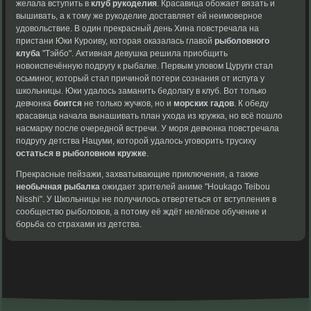
желала вступить в
клуб рукоделия
. Красавица обожает вязать и
вышивать, а к тому же рукоделие доставляет ей неимоверное
удовольствие. В один прекрасный день Хина повстречала на
пристани Юки Куроиву, которая оказалась главой
рыболовного
клуба
"Тэйбо". Активная девушка решила приобщить
новоиспечённую подругу к рыбалке. Первым уловом Цуруги стал
осьминог, который стал
причиной потери сознания
от испуга у
школьницы. Юки удалось
заманить бедолагу в
клуб. Вот только
девчонка
боится
не
только жучков, но
и
морских гадов
. К
обеду
красавица начала
вынашивать план ухода
из кружка, но
всё пошло
насмарку
после очередной встречи.
У моря девчонка
повстречала
подругу детства
Нацуми, которой удалось
уговорить трусиху
остаться в рыболовном кружке
.
Прекрасные
пейзажи, захватывающие приключения,
а также
необычная рыбалка
ожидает зрителей аниме
"Houkago Teibou
Nisshi".
У Школьницы не
получилось отвертеться от
вступления в
сообщество
рыболовов, а потому
её ждёт нелёгкое
обучение и
борьба
со страхами из детства.