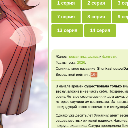
1 серия
2 серия
3 се
7 серия
8 серия
9 се
13 серия
14 серия
Жанры:
романтика
,
драма
и
фэнтези
.
Год выпуска:
2026
.
Оригинальное название:
Shunkashuutou Dai
Возрастной рейтинг:
16
+
В начале времён
существовала только зи
весну
, вложив в неё часть себя. Позднее, 
осень. Четыре сезона сменяли друг друга, 
которые служили им
вестниками. Их назыв
предыдущий
сезон закончится и
следующий
Однако
уже десять лет
Хинагику, агент вес
сердец местных
жителей надежду. Наконец
подруга-охранница Сакура преодолели
бол