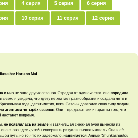
рия
4 серия
5 серия
6 серия
рия
10 серия
11 серия
12 серия
kousha: Haru no Mai
ма
и мир не знал других сезонов. Страдая от одиночества, она
породила
мать-земля увидела, что дуэту не хватает разнообразия и создала лето и
образовывая года, десятилетия, века. Сезоны доверили
свою силу людям,
али
агентами четырёх сезонов
. Они –
предвестники и гаранты
того, что
 настанет вовремя.
ны,
не появлялась на земле
и затянувшая
снежная буря вынесла
из
,
она снова здесь,
чтобы совершить ритуал
и вызвать капель.
Она и её
ьшой путь, но
то, что их
задержало,
надвигается
. Аниме
"Shunkashuutou