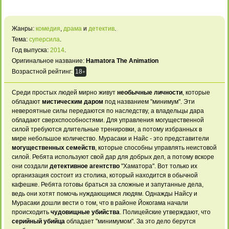
Жанры:
комедия
,
драма
и
детектив
.
Тема:
суперсила
.
Год выпуска:
2014
.
Оригинальное название:
Hamatora The Animation
Возрастной рейтинг:
18
+
Среди простых людей мирно живут
необычные личности
, которые
обладают
мистическим даром
под названием "минимум". Эти
невероятные силы передаются по наследству, а владельцы дара
обладают сверхспособностями. Для управления могущественной
силой требуются длительные тренировки, а потому избранных в
мире небольшое количество. Мурасаки и Найс - это представители
могущественных семейств
, которые способны управлять неистовой
силой. Ребята используют свой дар для добрых дел, а потому вскоре
они создали
детективное агентство
"Хаматора". Вот только их
организация состоит из столика, который находится в обычной
кафешке. Ребята готовы браться за сложные и запутанные дела,
ведь они хотят помочь нуждающимся людям.
Однажды Найсу и
Мурасаки дошли вести
о том, что
в районе Йокогама
начали
происходить
чудовищные убийства
.
Полицейские утверждают, что
серийный убийца
обладает "минимумом".
За это дело
берутся