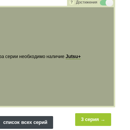
Достижения
ра серии необходимо наличие
Jutsu+
3 серия
список всех серий