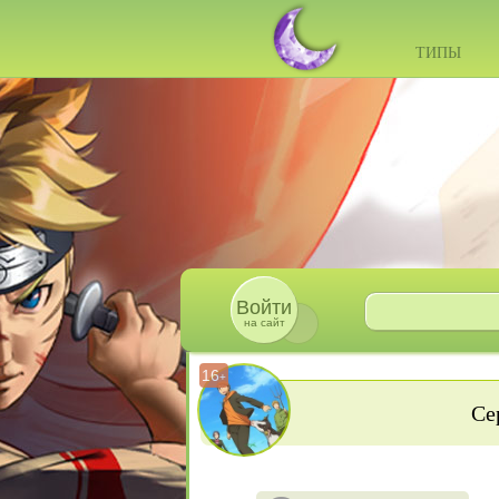
ТИПЫ
Войти
на сайт
16
+
Се