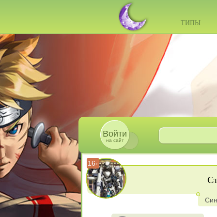
ТИПЫ
Войти
на сайт
16
+
Ст
Син