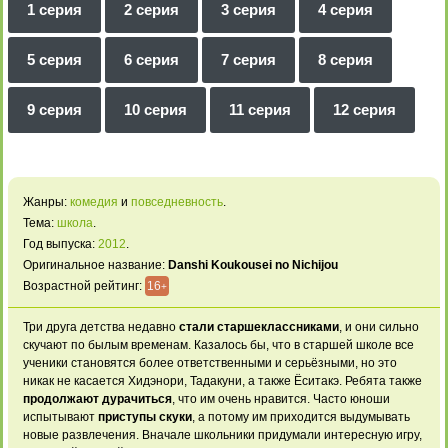
1 серия
2 серия
3 серия
4 серия
5 серия
6 серия
7 серия
8 серия
9 серия
10 серия
11 серия
12 серия
Жанры:
комедия
и
повседневность
.
Тема:
школа
.
Год выпуска:
2012
.
Оригинальное название:
Danshi Koukousei no Nichijou
Возрастной рейтинг:
16
+
Три друга детства недавно
стали старшеклассниками
, и они сильно
скучают по былым временам. Казалось бы, что в старшей школе все
ученики становятся более ответственными и серьёзными, но это
никак не касается Хидэнори, Тадакуни, а также Ёситакэ. Ребята также
продолжают дурачиться
, что им очень нравится. Часто юноши
испытывают
приступы скуки
, а потому им приходится выдумывать
новые развлечения. Вначале школьники придумали интересную игру,