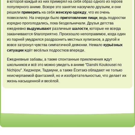
в которой каждый из них примерял на себя образ одного из героев
популярного аниме. Вскоре это занятие наскучило друзьям, и они
решили
примерить
на себя
женскую одежду
, что их
очень
повеселило. На
очереди было
приготовление пищи
,
ведь подростки
изрядно
проголодались, пока бездельничали.
Друзья детства
ежедневно
выдумывают
различные
шалости
,
которые не всегда
заканчиваются благоприятно. Произошло
непоправимое, когда один
из парней умудрился
раздразнить местных хулиганов,
а другой и
вовсе затронул чувства
симпатичной девчонки. Немало
курьёзных
ситуации
ждёт весёлых
подростков впереди.
Ежедневные забавы,
а также спонтанные
приключения ждут
школьников
и всё это
можно увидеть в
аниме "Danshi Koukousei
no
Nichijou". Хидэнори,
Тадакуни, а также
Ёситакэ обладают не
только
неисчерпаемой фантазией,
но и изобретательностью,
что делает их
жизнь насыщенной и весёлой.