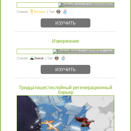
Технику использует
Неизвестный
Стихия:
Молния
| Тип:
ИЗУЧИТЬ
Извержение
Технику использует
Кицучи
и другие
Стихия:
Земля
| Тип:
ИЗУЧИТЬ
Тридцатишестислойный регенерационный
барьер