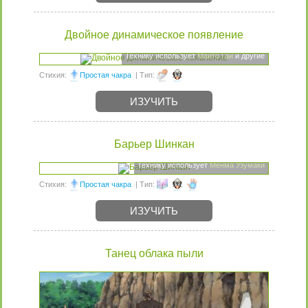
Двойное динамическое появление
Технику использует
Майто Гай
и другие
Стихия:
Простая чакра
| Тип:
ИЗУЧИТЬ
Барьер Шинкан
Технику использует
Менма Узумаки
Стихия:
Простая чакра
| Тип:
ИЗУЧИТЬ
Танец облака пыли