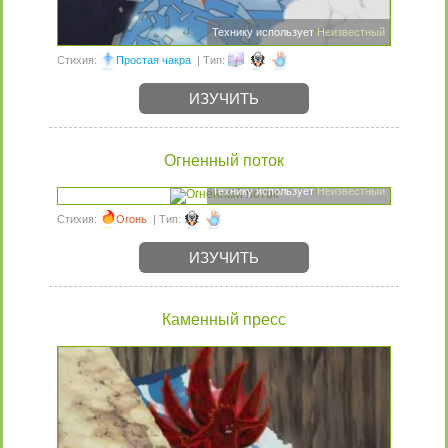
Технику использует
Неизвестный
Стихия:
Простая чакра
| Тип:
ИЗУЧИТЬ
Огненный поток
Технику использует
Неизвестный
Стихия:
Огонь
| Тип:
ИЗУЧИТЬ
Каменный пресс