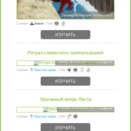
Технику использует
Неизвестный
Стихия:
Земля
| Тип:
ИЗУЧИТЬ
Ритуал словесного запечатывания
Технику использует
Кинкаку
и другие
Стихия:
Простая чакра
| Тип:
ИЗУЧИТЬ
Ураганный вихрь Листа
Технику использует
Рок Ли
и другие
Стихия:
Простая чакра
| Тип:
ИЗУЧИТЬ