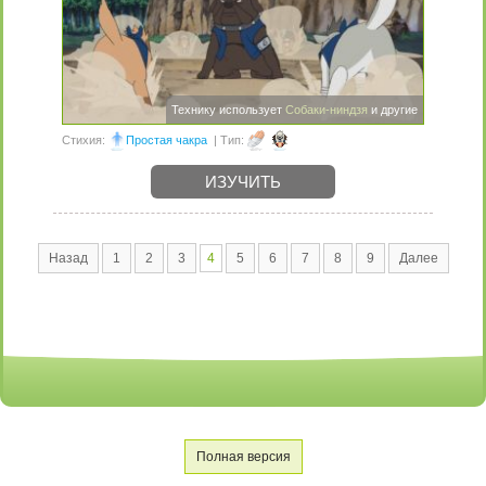
Технику использует
Собаки-ниндзя
и другие
Стихия:
Простая чакра
| Тип:
ИЗУЧИТЬ
Назад
1
2
3
4
5
6
7
8
9
Далее
Полная версия