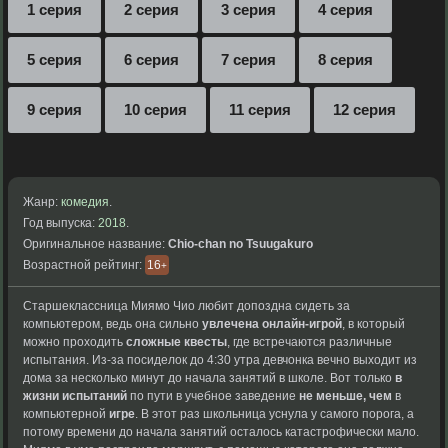
1 серия
2 серия
3 серия
4 серия
5 серия
6 серия
7 серия
8 серия
9 серия
10 серия
11 серия
12 серия
Жанр:
комедия
.
Год выпуска:
2018
.
Оригинальное название:
Chio-chan no Tsuugakuro
Возрастной рейтинг:
16
+
Старшеклассница Миямо Чио любит допоздна сидеть за
компьютером, ведь она сильно
увлечена онлайн-игрой
, в который
можно проходить
сложные квесты
, где встречаются различные
испытания. Из-за посиделок до 4:30 утра девчонка вечно выходит из
дома за несколько минут до начала занятий в школе. Вот только
в
жизни испытаний
по пути в учебное заведение
не меньше, чем
в
компьютерной
игре
. В этот раз школьница уснула у самого порога, а
потому времени до начала занятий осталось катастрофически мало.