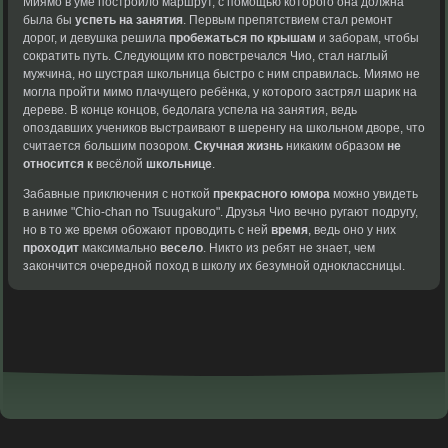
Миямо в уме построило маршрут, с помощью которого она должна
была бы
успеть на занятия
. Первым препятствием стал ремонт
дорог, и девушка решила
пробежаться по крышам
и заборам, чтобы
сократить путь. Следующим кто повстречался Чио, стал наглый
мужчина, но шустрая школьница быстро с ним
справилась. Миямо не
могла пройти мимо
плачущего ребёнка, у
которого застрял шарик
на
дереве. В
конце концов, бедолага
успела на занятия,
ведь
опоздавших учеников
выстраивают в шеренгу
на школьном дворе,
что
считается большим
позором.
Скучная жизнь
никаким
образом
не
относится к
весёлой
школьнице
.
Забавные приключения с
ноткой
прекрасного юмора
можно
увидеть
в аниме
"Chio-chan no Tsuugakuro".
Друзья Чио вечно
ругают подругу,
но
в то же
время обожают проводить
с ней
время
,
ведь оно у
них
проходит
максимально
весело
. Никто из
ребят не знает,
чем
закончится очередной
поход в школу
их безумной одноклассницы.