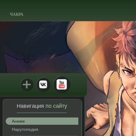
ЧАКРА
Навигация
по сайту
Аниме
Нарутопедия