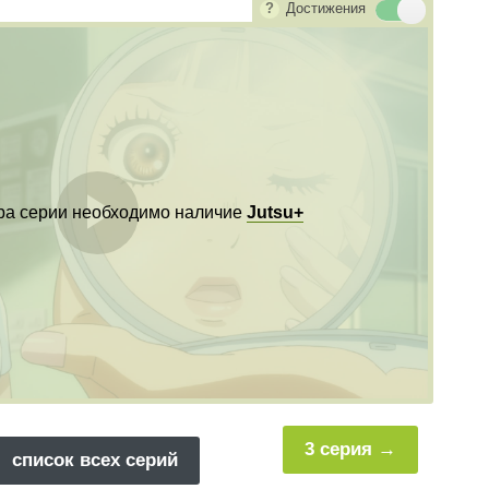
Достижения
ра серии необходимо наличие
Jutsu+
Воспроизвест
видео
3 серия
список всех серий