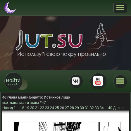
Войти
на сайт
46 глава манги Боруто:
Истинное лицо
все главы манги
глава #47
Назад
1
...
18
19
20
21
22
23
24
25
26
27
28
29
30
31
32
33
34
...
40
Далее