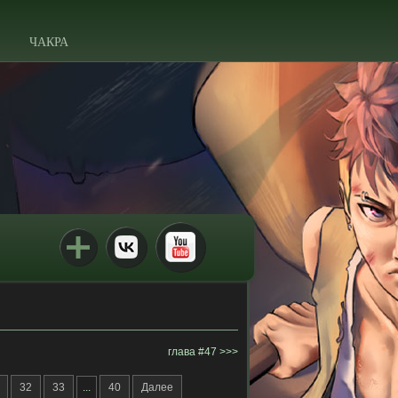
ЧАКРА
глава #47
32
33
...
40
Далее