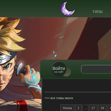
ТИПЫ
Войти
на сайт
все главы манги
Назад
1
...
17
18