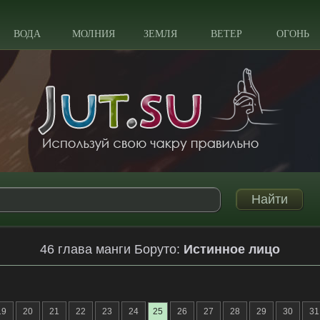
ВОДА
МОЛНИЯ
ЗЕМЛЯ
ВЕТЕР
ОГОНЬ
46 глава манги Боруто:
Истинное лицо
19
20
21
22
23
24
25
26
27
28
29
30
31