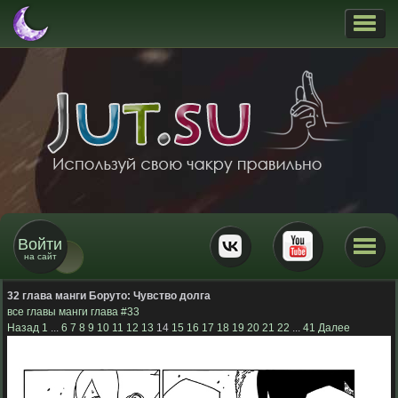
Войти
на сайт
32 глава манги Боруто:
Чувство долга
все главы манги
глава #33
Назад
1
...
6
7
8
9
10
11
12
13
14
15
16
17
18
19
20
21
22
...
41
Далее