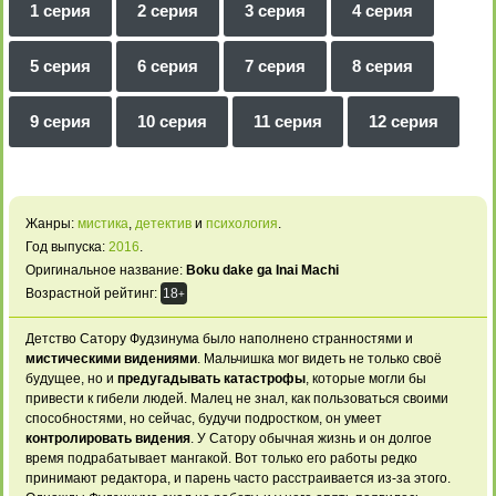
1 серия
2 серия
3 серия
4 серия
5 серия
6 серия
7 серия
8 серия
9 серия
10 серия
11 серия
12 серия
Жанры:
мистика
,
детектив
и
психология
.
Год выпуска:
2016
.
Оригинальное название:
Boku dake ga Inai Machi
Возрастной рейтинг:
18
+
Детство Сатору Фудзинума было наполнено странностями и
мистическими видениями
. Мальчишка мог видеть не только своё
будущее, но и
предугадывать катастрофы
, которые могли бы
привести к гибели людей. Малец не знал, как пользоваться своими
способностями, но сейчас, будучи подростком, он умеет
контролировать видения
. У Сатору обычная жизнь и он долгое
время подрабатывает мангакой. Вот только его работы редко
принимают редактора, и парень часто расстраивается из-за этого.