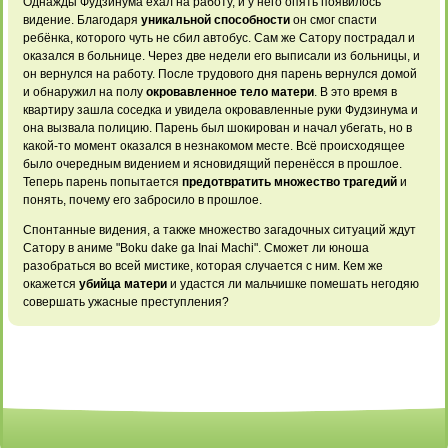
Однажды Фудзинума ехал на работу, и у него опять появилось
видение. Благодаря
уникальной способности
он смог спасти
ребёнка, которого чуть не сбил автобус. Сам же Сатору пострадал и
оказался в больнице. Через две недели его выписали из больницы, и
он вернулся на работу. После трудового дня парень вернулся домой
и обнаружил на полу
окровавленное тело матери
.
В это время
в
квартиру зашла
соседка и увидела
окровавленные руки Фудзинума
и
она вызвала
полицию. Парень был
шокирован и начал
убегать, но в
какой-то момент оказался
в незнакомом месте.
Всё происходящее
было
очередным видением и
ясновидящий перенёсся в
прошлое.
Теперь парень
попытается
предотвратить множество трагедий
и
понять, почему его
забросило в прошлое.
Спонтанные
видения, а также
множество загадочных ситуаций
ждут
Сатору в
аниме "Boku dake
ga Inai Machi".
Сможет ли юноша
разобраться во всей
мистике, которая случается
с ним. Кем
же
окажется
убийца матери
и удастся ли
мальчишке помешать негодяю
совершать ужасные преступления?