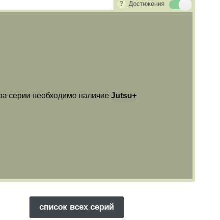
Достижения
ра серии необходимо наличие
Jutsu+
список всех серий