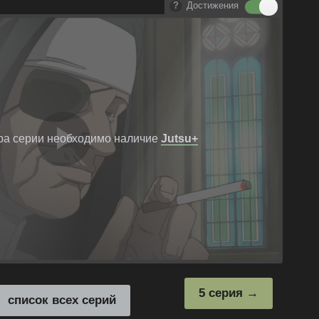
Достижения
ра серии необходимо наличие
Jutsu+
Воспроизвест
видео
5 серия
список всех серий