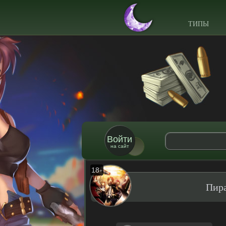
ТИПЫ
Войти
на сайт
18
+
Пира