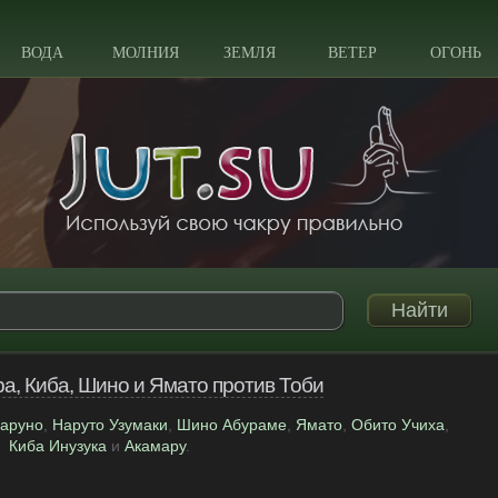
ВОДА
МОЛНИЯ
ЗЕМЛЯ
ВЕТЕР
ОГОНЬ
ра, Киба, Шино и Ямато против Тоби
Харуно
,
Наруто Узумаки
,
Шино Абураме
,
Ямато
,
Обито Учиха
,
Киба Инузука
и
Акамару
.