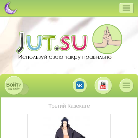
Войти
на сайт
Третий Казекаге