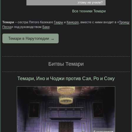
этому не учили?
Все техники Темари
Темари
– сестра Пятого Казекаге
Гаары
и
Канкуро
, вместе с ними входит в «
Троицу
Песка
» под руководством
Баки
.
Темари в Нарутопедии
Битвы Темари
Темари, Ино и Чоджи против Сая, Ро и Соку
6 участников