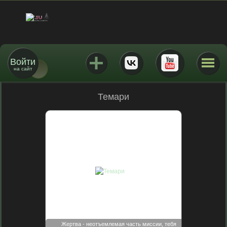
Войти
на сайт
Темари
Жертва - неотъемлемая часть миссии, тебя