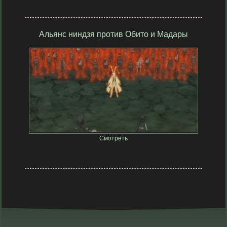
Альянс ниндзя против Обито и Мадары
32 участника
Смотреть