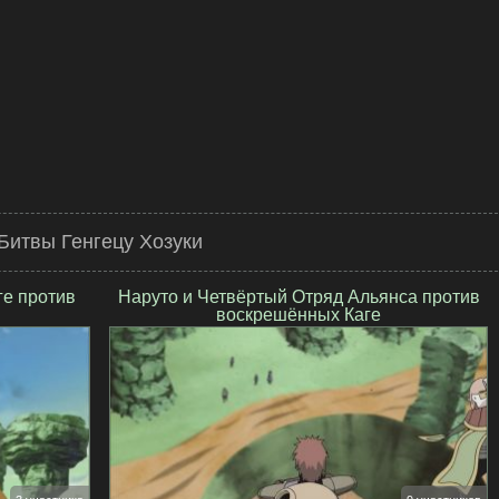
Битвы Генгецу Хозуки
ге против
Наруто и Четвёртый Отряд Альянса против
воскрешённых Каге