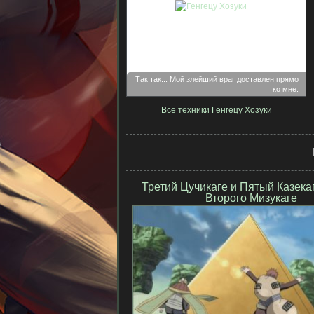
Так так... Мой злейший враг доставлен прямо
ко мне.
Все техники Генгецу Хозуки
Третий Цучикаге и Пятый Казека
Второго Мизукаге