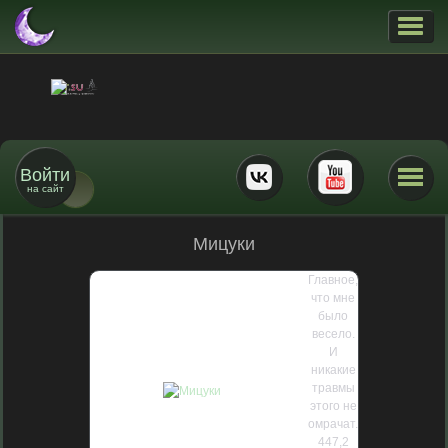
Войти
на сайт
Мицуки
Главное,
что мне
было
весело.
И
никакие
травмы
этого не
омрачат.
447,2