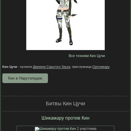
Все техники Кин Цучи
Кин Цучи
- куноичи
Деревни Скрытого Звука
, прислужница
Орочимару
.
Кин в Нарутопедии
Битвы Кин Цучи
Шикамару против Кин
2 участника