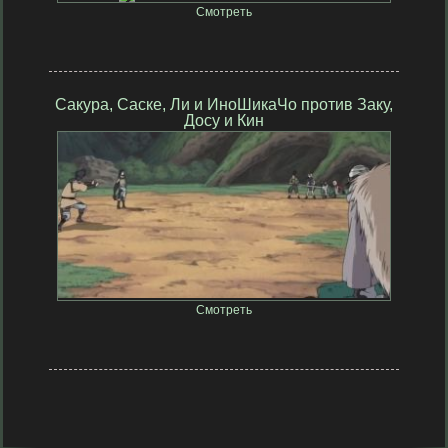
Смотреть
Сакура, Саске, Ли и ИноШикаЧо против Заку,
Досу и Кин
9 участников
Смотреть