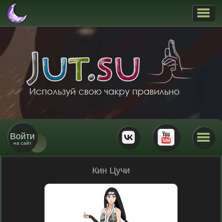
Войти
на сайт
Кин Цучи