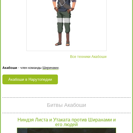
Все техники Акабоши
Акабоши
- член команды
Ширинами
.
Акабоши в Нарутопедии
Битвы Акабоши
Ниндзя Листа и Утаката против Ширанами и
его людей