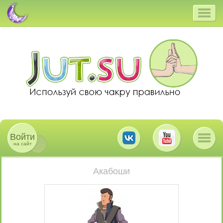
Войти
на сайт
Акабоши