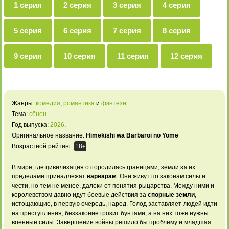
1 серия
2 серия
3 серия
4 серия
5 серия
6 серия
7 серия
8 серия
9 серия
10 серия
11 серия
12 серия
Жанры:
комедия
,
романтика
и
фэнтези
.
Тема:
сёнен
.
Год выпуска:
2026
.
Оригинальное название:
Himekishi wa Barbaroi no Yome
Возрастной рейтинг:
18
+
В мире, где цивилизация отгородилась границами, земли за их
пределами принадлежат
варварам
. Они живут по законам силы и
чести, но тем не менее, далеки от понятия рыцарства. Между ними и
королевством давно идут боевые действия за
спорные земли
,
истощающие, в первую очередь, народ. Голод заставляет людей идти
на преступления, беззаконие грозит бунтами, а на них тоже нужны
военные силы. Завершение войны решило бы проблему и младшая