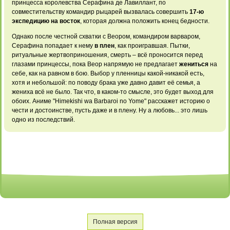
принцесса королевства Серафина де Лавиллант, по
совместительству командир рыцарей вызвалась совершить
17-ю
экспедицию на восток
, которая должна положить конец бедности.
Однако
после честной схватки
с Веором, командиром
варваром,
Серафина попадает
к нему
в плен
,
как проигравшая. Пытки,
ритуальные жертвоприношения, смерть
– всё проносится
перед
глазами принцессы,
пока Веор напрямую
не предлагает
жениться
на
себе, как
на равном в
бою. Выбор у
пленницы какой-никакой есть,
хотя и небольшой:
по поводу брака
уже давно давит
её семья, а
жениха всё не
было. Так что,
в каком-то смысле,
это будет выход
для
обоих. Аниме
"Himekishi wa Barbaroi
no Yome" расскажет
историю о
чести
и достоинстве, пусть
даже и в
плену. Ну а
любовь... это лишь
одно из последствий.
Полная версия