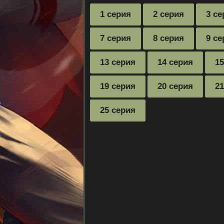
1 серия
2 серия
3 се
7 серия
8 серия
9 се
13 серия
14 серия
15
19 серия
20 серия
21
25 серия