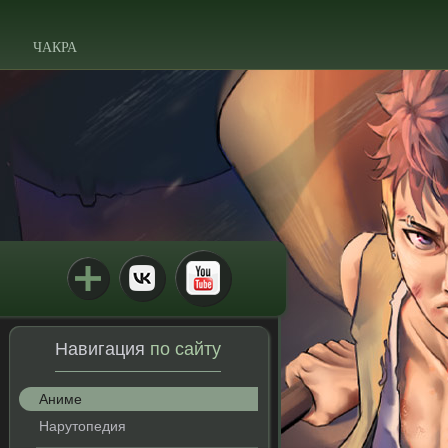
ЧАКРА
Навигация
по сайту
Аниме
Нарутопедия