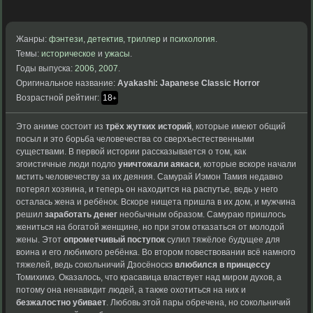
Жанры:
фэнтези
,
детектив
,
триллер
и
психология
.
Темы:
историческое
и
ужасы
.
Годы выпуска:
2006
,
2007
.
Оригинальное название:
Ayakashi: Japanese Classic Horror
Возрастной рейтинг:
18
+
Это аниме состоит из
трёх жутких историй
, которые имеют общий
посыл и это борьба человечества со сверхъестественными
существами. В первой истории рассказывается о том, как
эгоистичные люди подло
уничтожали аякаси
, которые вскоре начали
мстить человечеству за их деяния. Самурай Иэмон Тамия недавно
потерял хозяина, и теперь он находится на распутье, ведь у него
осталась жена и ребёнок. Вскоре нищета пришла в их дом, и мужчина
решил
заработать денег
необычным образом. Самураю пришлось
жениться на богатой женщине, но при этом отказаться от молодой
жены. Этот
опрометчивый поступок
сулил тяжёлое будущее для
воина и его любимого ребёнка. Во втором повествовании всё намного
тяжелей, ведь сокольничий Дзосёноскэ
влюбился в принцессу
Томихимэ. Оказалось, что красавица властвует над миром духов, а
потому она ненавидит людей, а также охотиться на них и
безжалостно убивает
. Любовь
этой пары обречена,
но сокольничий