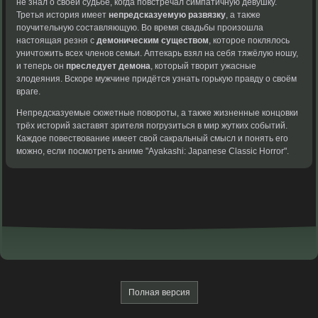
не
знал о своей
судьбе, когда повстречал
симпатичную девушку.
Третья
история имеет
непредсказуемую развязку
,
а также
поучительную
составляющую. Во время
свадьбы произошла
настоящая
резня с
демоническим существом
,
которое поклялось
уничтожить
всех членов семьи.
Аптекарь взял на
себя тяжёлую ношу,
и теперь он
преследует демона
, который творит
ужасные
злодеяния. Вскоре
мужчине придётся узнать
горькую правду о
своём
враге.
Непредсказуемые сюжетные
повороты, а также
жизненные концовки
трёх
историй заставят зрителя
погрузиться в мир
жутких событий.
Каждое
повествование имеет свой
сакральный смысл и
понять его
можно,
если посмотреть аниме
"Ayakashi: Japanese Classic Horror".
Полная версия