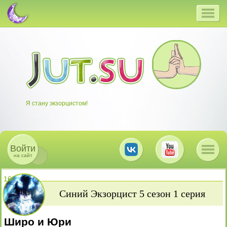
Я стану экзорцистом!
Войти
на сайт
16
+
Синий Экзорцист 5 сезон 1 серия
Широ и Юри