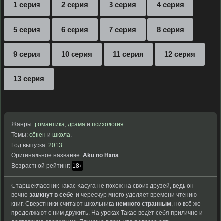
1 серия
2 серия
3 серия
4 серия
5 серия
6 серия
7 серия
8 серия
9 серия
10 серия
11 серия
12 серия
13 серия
Жанры:
романтика
,
драма
и
психология
.
Темы:
сёнен
и
школа
.
Год выпуска:
2013
.
Оригинальное название:
Aku no Hana
Возрастной рейтинг:
18
+
Старшеклассник Такао Касуга не похож на своих друзей, ведь он
вечно
замкнут в себе
, и чересчур много уделяет времени чтению
книг. Сверстники считают школьника
немного странным
, но всё же
продолжают с ним дружить. На уроках Такао ведёт себя прилично и