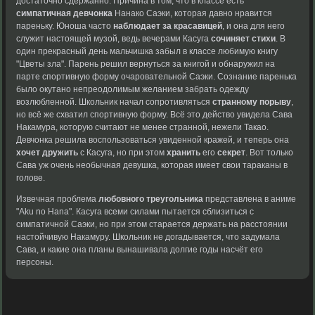
достаточно сдержанно. Причина в том, что в классе есть
симпатичная девчонка
Нанако Саэки, которая давно нравится
пареньку. Юноша часто
наблюдает за красавицей
, и она для него
служит настоящей музой, ведь вечерами Касуга
сочиняет стихи
. В
один прекрасный день мальчишка забыл в классе любимую книгу
"Цветы зла". Парень решил вернуться за книгой и обнаружил на
парте спортивную форму очаровательной Саэки. Сознание паренька
было окутано непреодолимым желанием забрать одежду
возлюбленной.
Школьник начал сопротивляться
странному порыву
,
но всё
же схватил спортивную
форму. Всё это
действо увидела Сава
Накамура, которую считают
не менее странной,
нежели Такао.
Девчонка
решила воспользоваться увиденной
кражей, и теперь
она
хочет дружить
с
Касуга, но при
этом
хранить
его
секрет
. Вот только
Сава уж очень
необычная девушка, которая
имеет свои тараканы
в
голове.
Извечная проблема
любовного треугольника
представлена в
аниме
"Aku no
Hana". Касуга всеми
силами пытается сблизиться
с
симпатичной Саэки,
но при этом
старается держать на
расстоянии
настойчивую Накамуру.
Школьник не догадывается,
что задумала
Сава,
и какие она
планы вынашивала долгие
годы насчёт его
персоны.