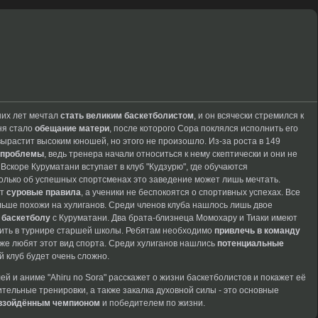
них лет мечтал
стать великим баскетболистом
, и он всячески стремился к
ня стало
обещание матери
, после которого Сора поклялся исполнить его
вырастит высоким юношей, но этого не произошло. Из-за роста в 149
 проблемы
, ведь тренера начали относиться к нему скептически и они не
. Вскоре Куруматани вступает в клуб "Кудзурю", где обучаются
только об успешных спортсменах это заведение может лишь мечтать.
ют
суровые правила
, а ученики не беспокоятся о спортивных успехах. Все
ольше похожи на хулиганов. Среди членов клуба нашлось лишь двое
 баскетболу
с Куруматани.
Два брата-близнеца Момохару
и Тиаки имеют
дить
в турнире старшей
школы. Ребятам необходимо
привлечь в команду
кже любят этот
вид спорта. Среди
хулиганов нашлись
потенциальные
й клуб
будет очень сложно.
лей и аниме
"Ahiru no Sora"
расскажет о жизни
баскетболистов и покажет
её
рительные
тренировки, а также
закалка духовной силы
- это основные
взойдённым чемпионом
и победителем по жизни.