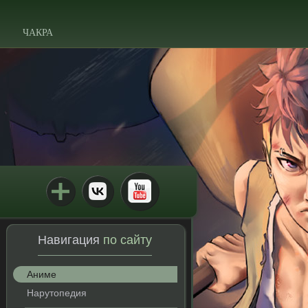
ЧАКРА
Навигация
по сайту
Аниме
Нарутопедия