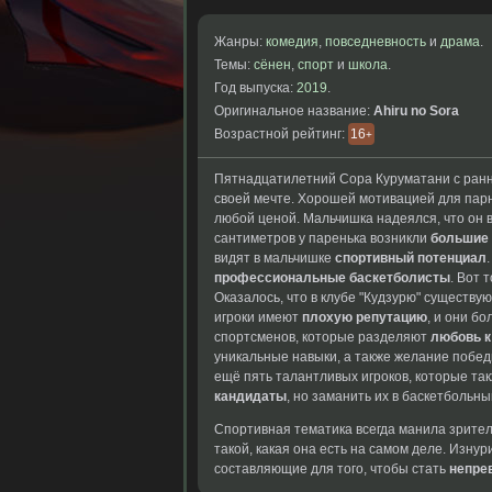
Жанры:
комедия
,
повседневность
и
драма
.
Темы:
сёнен
,
спорт
и
школа
.
Год выпуска:
2019
.
Оригинальное название:
Ahiru no Sora
Возрастной рейтинг:
16
+
Пятнадцатилетний Сора Куруматани с ран
своей мечте. Хорошей мотивацией для пар
любой ценой. Мальчишка надеялся, что он 
сантиметров у паренька возникли
большие
видят в мальчишке
спортивный потенциал
профессиональные баскетболисты
. Вот 
Оказалось, что в клубе "Кудзурю" существу
игроки имеют
плохую репутацию
, и они б
спортсменов, которые разделяют
любовь к
уникальные навыки, а
также желание побе
ещё пять
талантливых игроков, которые
та
кандидаты
,
но заманить их
в баскетбольны
Спортивная
тематика всегда манила
зрите
такой, какая
она есть на
самом деле. Изну
составляющие для того,
чтобы стать
непре