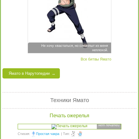
Не хочу хвастаться, но следопыт из меня
неплохой.
Все битвы Ямато
Ямато в Нарутопедии
Техники Ямато
Печать ожерелья
нет печатей
Стихия:
Простая чакра
| Тип: