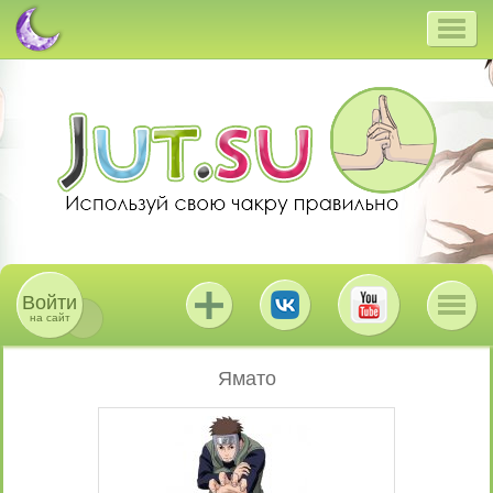
Войти
на сайт
Ямато