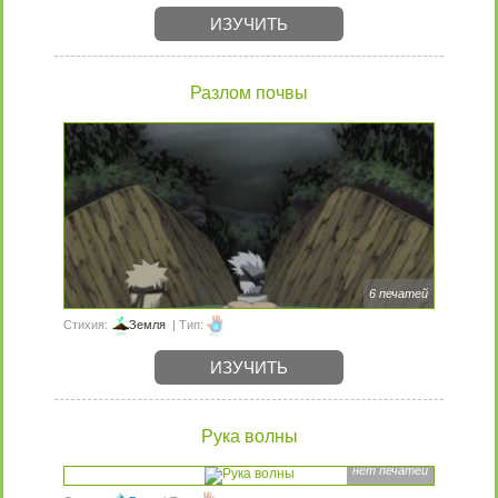
ИЗУЧИТЬ
Разлом почвы
6 печатей
Стихия:
Земля
| Тип:
ИЗУЧИТЬ
Рука волны
нет печатей