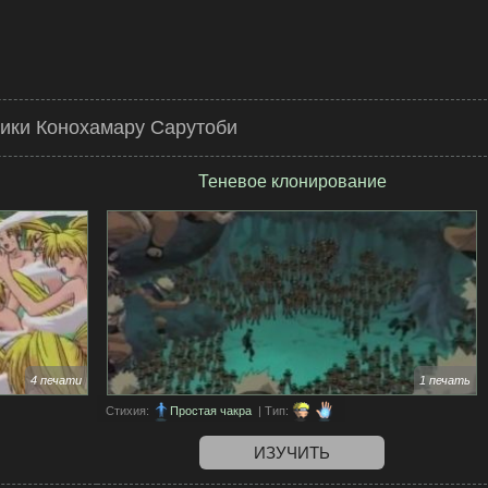
ики Конохамару Сарутоби
Теневое клонирование
4 печати
1 печать
Стихия:
Простая чакра
| Тип:
ИЗУЧИТЬ