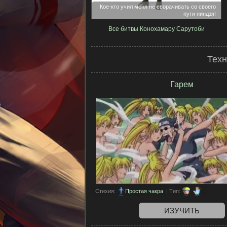
Кое-кто учил меня не сворачивать со своего
пути ниндзя!
Все битвы Конохамару Сарутоби
Техн
Гарем
Стихия:
Простая чакра
| Тип:
ИЗУЧИТЬ