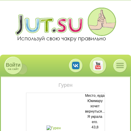
Войти
на сайт
Гурен
Место, куда
Юкимару
хочет
вернуться...
Я украла
его.
43,8