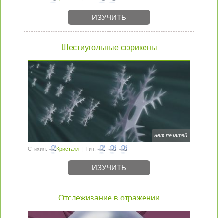
ИЗУЧИТЬ
Шестиугольные сюрикены
нет печатей
Стихия:
Кристалл
| Тип:
ИЗУЧИТЬ
Отслеживание в отражении