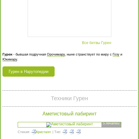
Все битвы Гурен
Гурен
- бывшая подручная
Орочимару
, ныне странствует по миру с
Гозу
и
Юкимару
.
Гурен в Нарутопедии
Техники Гурен
Аметистовый лабиринт
5 печатей
Стихия:
Кристалл
| Тип: