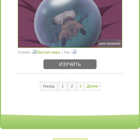
нет печатей
Стихия:
Простая чакра
| Тип:
ИЗУЧИТЬ
Назад
1
2
3
Далее