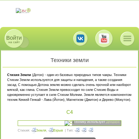
Войти
на сайт
Техники земли
Стихия Земли
(Дотон) - один из базовых природных типов чакры. Техники
Стихии Земли используются для защиты и нападения, а также создания
засад. С помощью Дотона землю можно сделать очень прочной или наоборот
мягкой, как глина. Стихия Земли превосходит по силе Стихию Воды и
одновременно уступает в силе Стихии Молнии. Земля является компонентом
техник Кеккей Генкай - Лава (Йотон), Магнетизм (Джитон) и Дерево (Мокутон).
C4
Технику использует
Дейдара
Стихия:
Земля
,
Взрыв
| Тип: