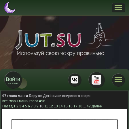
Войти
на сайт
97 глава манги Боруто:
Детёныши свирепого зверя
все главы манги
глава #98
Назад
1
2
3
4
5
6
7
8
9
10
11
12
13
14
15
16
17
18
...
42
Далее