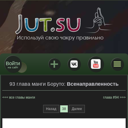
Войти
на сайт
93 глава манги Боруто:
Всенаправленность
все главы манги
глава #94
Назад
38
Далее